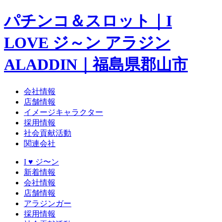
パチンコ＆スロット｜I
LOVE ジ～ン アラジン
ALADDIN｜福島県郡山市
会社情報
店舗情報
イメージキャラクター
採用情報
社会貢献活動
関連会社
I ♥ ジ〜ン
新着情報
会社情報
店舗情報
アラジンガー
採用情報