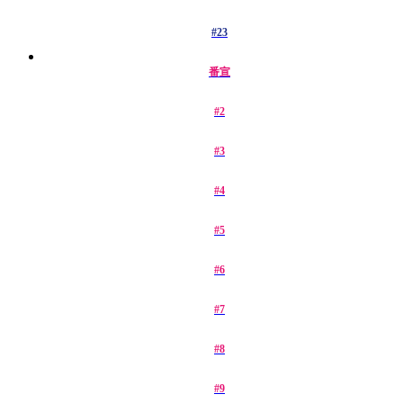
#23
番宣
#2
#3
#4
#5
#6
#7
#8
#9