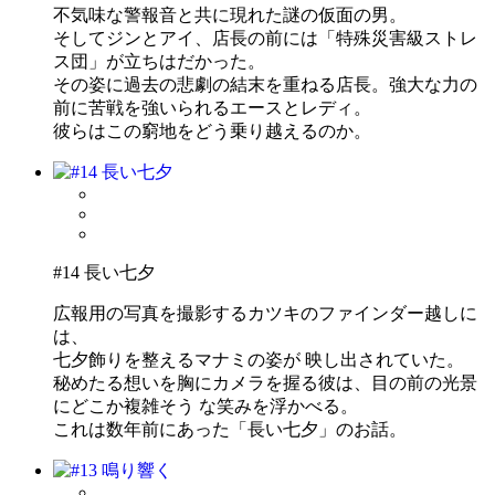
不気味な警報音と共に現れた謎の仮面の男。
そしてジンとアイ、店長の前には「特殊災害級ストレ
ス団」が立ちはだかった。
その姿に過去の悲劇の結末を重ねる店長。強大な力の
前に苦戦を強いられるエースとレディ。
彼らはこの窮地をどう乗り越えるのか。
#14 長い七夕
広報用の写真を撮影するカツキのファインダー越しに
は、
七夕飾りを整えるマナミの姿が 映し出されていた。
秘めたる想いを胸にカメラを握る彼は、目の前の光景
にどこか複雑そう な笑みを浮かべる。
これは数年前にあった「長い七夕」のお話。