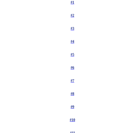
#1
#2
#3
#4
#5
#6
#7
#8
#9
#10