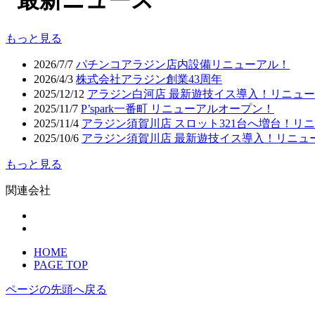
もっと見る
2026/7/7
パチンコアラジン店内設備リニューアル！
2026/4/3
株式会社アラジン創業43周年
2025/12/12
アラジン白河店 最新遊技イス導入！リニュ
2025/11/7
P’spark一番町 リニューアルオープン！
2025/11/4
アラジン須賀川店 スロット321台へ増台！リ
2025/10/6
アラジン須賀川店 最新遊技イス導入！リニュ
もっと見る
関連会社
HOME
PAGE TOP
ページの先頭へ戻る